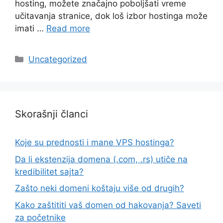
hosting, možete značajno poboljšati vreme
učitavanja stranice, dok loš izbor hostinga može
imati …
Read more
Categories
Uncategorized
Skorašnji članci
Koje su prednosti i mane VPS hostinga?
Da li ekstenzija domena (.com, .rs) utiče na
kredibilitet sajta?
Zašto neki domeni koštaju više od drugih?
Kako zaštititi vaš domen od hakovanja? Saveti
za početnike