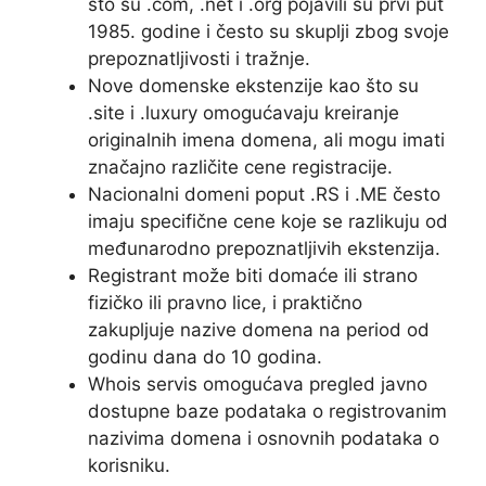
što su .com, .net i .org pojavili su prvi put
1985. godine i često su skuplji zbog svoje
prepoznatljivosti i tražnje.
Nove domenske ekstenzije kao što su
.site i .luxury omogućavaju kreiranje
originalnih imena domena, ali mogu imati
značajno različite cene registracije.
Nacionalni domeni poput .RS i .ME često
imaju specifične cene koje se razlikuju od
međunarodno prepoznatljivih ekstenzija.
Registrant može biti domaće ili strano
fizičko ili pravno lice, i praktično
zakupljuje nazive domena na period od
godinu dana do 10 godina.
Whois servis omogućava pregled javno
dostupne baze podataka o registrovanim
nazivima domena i osnovnih podataka o
korisniku.