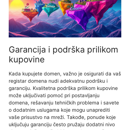
Garancija i podrška prilikom
kupovine
Kada kupujete domen, važno je osigurati da vaš
registar domena nudi adekvatnu podršku i
garanciju. Kvalitetna podrška prilikom kupovine
može uključivati pomoć pri postavljanju
domena, rešavanju tehničkih problema i savete
o dodatnim uslugama koje mogu unaprediti
vaše prisustvo na mreži. Takođe, ponude koje
uključuju garanciju često pružaju dodatni nivo