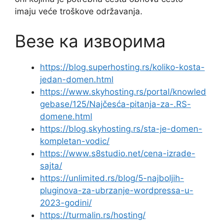
imaju veće troškove održavanja.
Везе ка изворима
https://blog.superhosting.rs/koliko-kosta-
jedan-domen.html
https://www.skyhosting.rs/portal/knowled
gebase/125/Najčesća-pitanja-za-.RS-
domene.html
https://blog.skyhosting.rs/sta-je-domen-
kompletan-vodic/
https://www.s8studio.net/cena-izrade-
sajta/
https://unlimited.rs/blog/5-najboljih-
pluginova-za-ubrzanje-wordpressa-u-
2023-godini/
https://turmalin.rs/hosting/