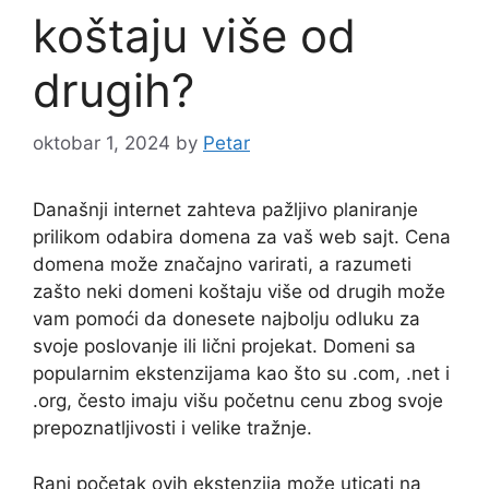
koštaju više od
drugih?
oktobar 1, 2024
by
Petar
Današnji internet zahteva pažljivo planiranje
prilikom odabira domena za vaš web sajt. Cena
domena može značajno varirati, a razumeti
zašto neki domeni koštaju više od drugih može
vam pomoći da donesete najbolju odluku za
svoje poslovanje ili lični projekat. Domeni sa
popularnim ekstenzijama kao što su .com, .net i
.org, često imaju višu početnu cenu zbog svoje
prepoznatljivosti i velike tražnje.
Rani početak ovih ekstenzija može uticati na