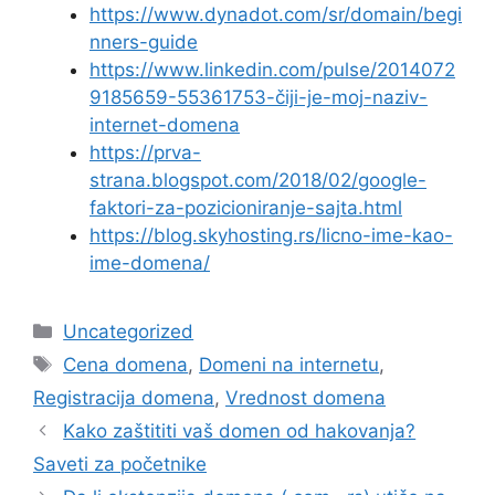
https://www.dynadot.com/sr/domain/begi
nners-guide
https://www.linkedin.com/pulse/2014072
9185659-55361753-čiji-je-moj-naziv-
internet-domena
https://prva-
strana.blogspot.com/2018/02/google-
faktori-za-pozicioniranje-sajta.html
https://blog.skyhosting.rs/licno-ime-kao-
ime-domena/
Categories
Uncategorized
Tags
Cena domena
,
Domeni na internetu
,
Registracija domena
,
Vrednost domena
Kako zaštititi vaš domen od hakovanja?
Saveti za početnike