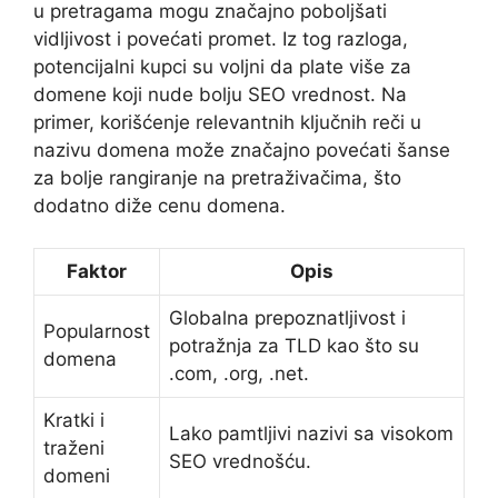
u pretragama mogu značajno poboljšati
vidljivost i povećati promet. Iz tog razloga,
potencijalni kupci su voljni da plate više za
domene koji nude bolju SEO vrednost. Na
primer, korišćenje relevantnih ključnih reči u
nazivu domena može značajno povećati šanse
za bolje rangiranje na pretraživačima, što
dodatno diže cenu domena.
Faktor
Opis
Globalna prepoznatljivost i
Popularnost
potražnja za TLD kao što su
domena
.com, .org, .net.
Kratki i
Lako pamtljivi nazivi sa visokom
traženi
SEO vrednošću.
domeni