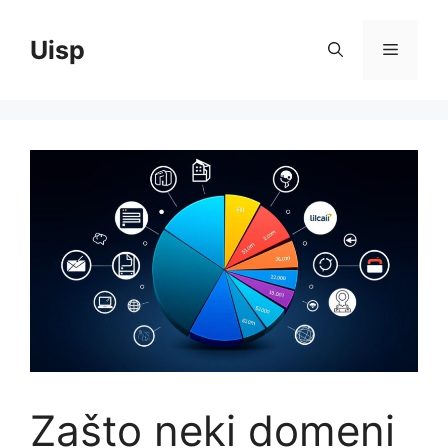
Skip
to
Uisp
Menu
content
Zašto neki domeni