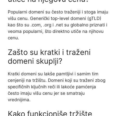
Popularni domeni su često traženiji i stoga imaju
višu cenu. Generički top-level domeni (gTLD)
kao što su .com, .org i .net su globalno priznati i
veoma popularni, što direktno utiče na njihovu
cenu.
Zašto su kratki i traženi
domeni skuplji?
Kratki domeni su lakše pamtljivi i samim tim
cenjeniji na tržištu. Domeni koji su traženi zbog
specifičnih ključnih reči ili lakoće pamćenja
često imaju višu cenu jer se smatraju
vrednijima.
Kako funkcioniše tržište