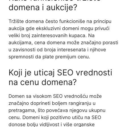
domena i aukcije?
Tržište domena često funkcioniše na principu
aukcija gde ekskluzivni domeni mogu privući
veliki broj zainteresovanih kupaca. Na
aukcijama, cena domena može značajno porasti
u zavisnosti od broja interesenata i njihove
spremnosti da plate premijum cenu.
Koji je uticaj SEO vrednosti
na cenu domena?
Domen sa visokom SEO vrednošću može
značajno doprineti boljem rangiranju u
pretragama, što povećava njegovu ukupnu
cenu. Domeni koji pozitivno utiču na SEO
donose bolju vidljivost i više organske