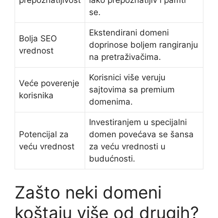
prepoznatljivost
lako prepoznatljiv i pamti
se.
Ekstendirani domeni
Bolja SEO
doprinose boljem rangiranju
vrednost
na pretraživačima.
Korisnici više veruju
Veće poverenje
sajtovima sa premium
korisnika
domenima.
Investiranjem u specijalni
Potencijal za
domen povećava se šansa
veću vrednost
za veću vrednosti u
budućnosti.
Zašto neki domeni
koštaju više od drugih?