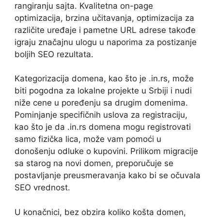
rangiranju sajta. Kvalitetna on-page
optimizacija, brzina učitavanja, optimizacija za
različite uređaje i pametne URL adrese takođe
igraju značajnu ulogu u naporima za postizanje
boljih SEO rezultata.
Kategorizacija domena, kao što je .in.rs, može
biti pogodna za lokalne projekte u Srbiji i nudi
niže cene u poređenju sa drugim domenima.
Pominjanje specifičnih uslova za registraciju,
kao što je da .in.rs domena mogu registrovati
samo fizička lica, može vam pomoći u
donošenju odluke o kupovini. Prilikom migracije
sa starog na novi domen, preporučuje se
postavljanje preusmeravanja kako bi se očuvala
SEO vrednost.
U konačnici, bez obzira koliko košta domen,