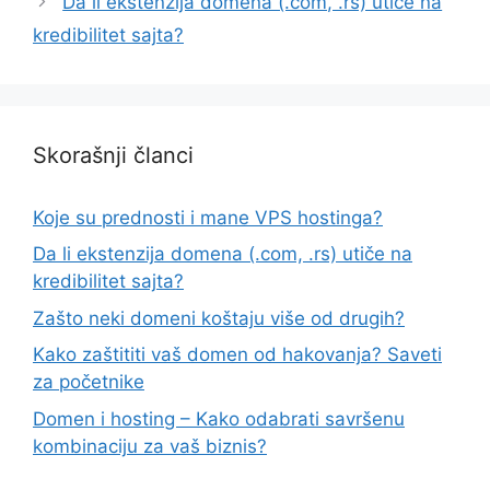
Da li ekstenzija domena (.com, .rs) utiče na
kredibilitet sajta?
Skorašnji članci
Koje su prednosti i mane VPS hostinga?
Da li ekstenzija domena (.com, .rs) utiče na
kredibilitet sajta?
Zašto neki domeni koštaju više od drugih?
Kako zaštititi vaš domen od hakovanja? Saveti
za početnike
Domen i hosting – Kako odabrati savršenu
kombinaciju za vaš biznis?