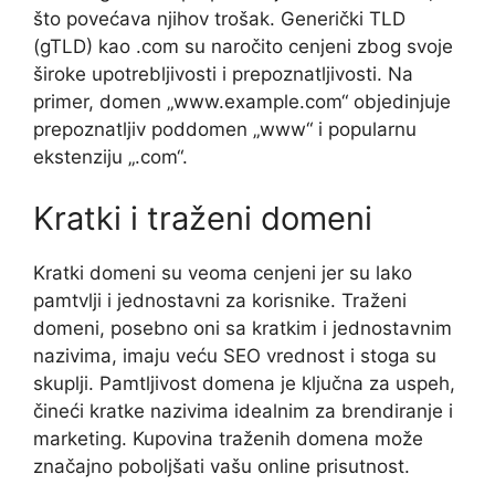
što povećava njihov trošak. Generički TLD
(gTLD) kao .com su naročito cenjeni zbog svoje
široke upotrebljivosti i prepoznatljivosti. Na
primer, domen „www.example.com“ objedinjuje
prepoznatljiv poddomen „www“ i popularnu
ekstenziju „.com“.
Kratki i traženi domeni
Kratki domeni su veoma cenjeni jer su lako
pamtvlji i jednostavni za korisnike. Traženi
domeni, posebno oni sa kratkim i jednostavnim
nazivima, imaju veću SEO vrednost i stoga su
skuplji. Pamtljivost domena je ključna za uspeh,
čineći kratke nazivima idealnim za brendiranje i
marketing. Kupovina traženih domena može
značajno poboljšati vašu online prisutnost.