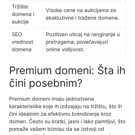
Tržište
Visoke cene na aukcijama za
domena i
ekskluzivne i tražene domene.
aukcije
SEO
Pozitivan uticaj na rangiranje u
vrednost
pretragama, povećavajući
domena
online vidljivost.
Premium domeni: Šta ih
čini posebnim?
Premium domeni imaju jedinstvene
karakteristike koje ih izdvajaju na tržištu, što ih
čini idealnim za efektivno brendiranje kroz
domen. Često su kratki, jasni i lako pamtljivi, što
pomaže vašem biznisu da se izdvoji od