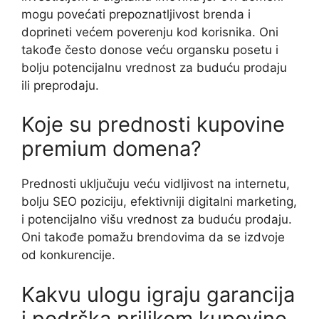
mogu povećati prepoznatljivost brenda i
doprineti većem poverenju kod korisnika. Oni
takođe često donose veću organsku posetu i
bolju potencijalnu vrednost za buduću prodaju
ili preprodaju.
Koje su prednosti kupovine
premium domena?
Prednosti uključuju veću vidljivost na internetu,
bolju SEO poziciju, efektivniji digitalni marketing,
i potencijalno višu vrednost za buduću prodaju.
Oni takođe pomažu brendovima da se izdvoje
od konkurencije.
Kakvu ulogu igraju garancija
i podrška prilikom kupovine