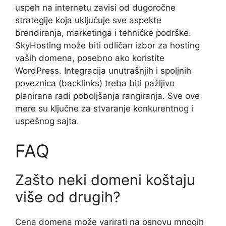
uspeh na internetu zavisi od dugoročne
strategije koja uključuje sve aspekte
brendiranja, marketinga i tehničke podrške.
SkyHosting može biti odličan izbor za hosting
vaših domena, posebno ako koristite
WordPress. Integracija unutrašnjih i spoljnih
poveznica (backlinks) treba biti pažljivo
planirana radi poboljšanja rangiranja. Sve ove
mere su ključne za stvaranje konkurentnog i
uspešnog sajta.
FAQ
Zašto neki domeni koštaju
više od drugih?
Cena domena može varirati na osnovu mnogih