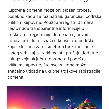
Kupovina domena može biti složen proces,
posebno kada se razmatraju garancija i podrška
prilikom kupovine. Pouzdani registri domena
često nude transparentne informacije o
troškovima registracije domena i njihovom
obnavljanju, kao i snažnu korisničku podršku
koja je ključna za nesmetano funkcionisanje
vašeg veb-sajta. Neki registri pružaju dodatne
usluge koje uključuju garancija i podrška
prilikom kupovine, što sve zajedno može
značajno uticati na ukupne troškove registracije
domena.