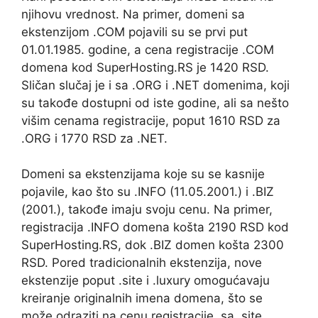
njihovu vrednost. Na primer, domeni sa
ekstenzijom .COM pojavili su se prvi put
01.01.1985. godine, a cena registracije .COM
domena kod SuperHosting.RS je 1420 RSD.
Sličan slučaj je i sa .ORG i .NET domenima, koji
su takođe dostupni od iste godine, ali sa nešto
višim cenama registracije, poput 1610 RSD za
.ORG i 1770 RSD za .NET.
Domeni sa ekstenzijama koje su se kasnije
pojavile, kao što su .INFO (11.05.2001.) i .BIZ
(2001.), takođe imaju svoju cenu. Na primer,
registracija .INFO domena košta 2190 RSD kod
SuperHosting.RS, dok .BIZ domen košta 2300
RSD. Pored tradicionalnih ekstenzija, nove
ekstenzije poput .site i .luxury omogućavaju
kreiranje originalnih imena domena, što se
može odraziti na cenu registracije, sa .site