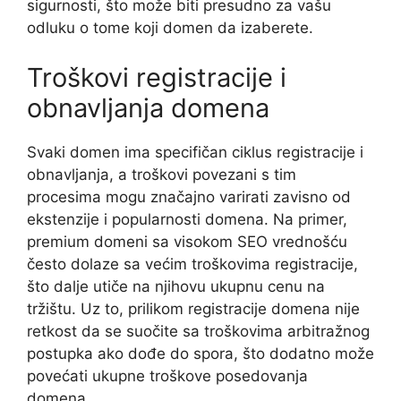
sigurnosti, što može biti presudno za vašu
odluku o tome koji domen da izaberete.
Troškovi registracije i
obnavljanja domena
Svaki domen ima specifičan ciklus registracije i
obnavljanja, a troškovi povezani s tim
procesima mogu značajno varirati zavisno od
ekstenzije i popularnosti domena. Na primer,
premium domeni sa visokom SEO vrednošću
često dolaze sa većim troškovima registracije,
što dalje utiče na njihovu ukupnu cenu na
tržištu. Uz to, prilikom registracije domena nije
retkost da se suočite sa troškovima arbitražnog
postupka ako dođe do spora, što dodatno može
povećati ukupne troškove posedovanja
domena.